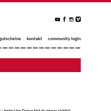
gutscheine
kontakt
community login
 beim Line Dance bist du genau richtig!