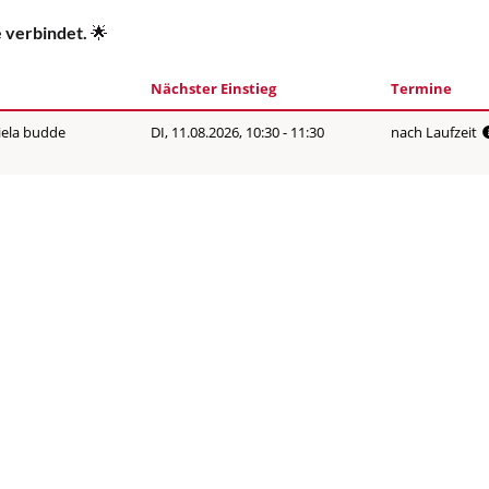
e verbindet.
🌟