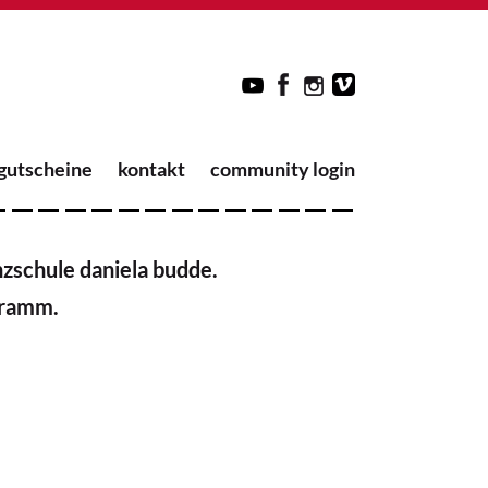
gutscheine
kontakt
community login
nzschule daniela budde.
gramm.