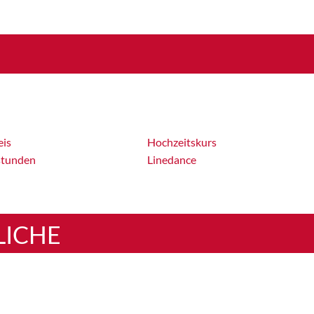
eis
Hochzeitskurs
stunden
Linedance
LICHE