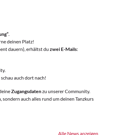
ung“
.
rne deinen Platz!
ent dauern), erhältst du
zwei E-Mails
:
ty.
 schau auch dort nach!
 deine
Zugangsdaten
zu unserer Community.
n, sondern auch alles rund um deinen Tanzkurs
Alle News anzeigen