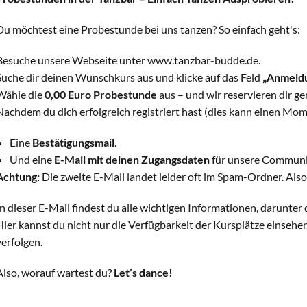
Du möchtest eine Probestunde bei uns tanzen? So einfach geht's:
Besuche unsere Webseite unter www.tanzbar-budde.de.
Suche dir deinen Wunschkurs aus und klicke auf das Feld
„Anmeld
Wähle die
0,00 Euro Probestunde
aus – und wir reservieren dir ge
Nachdem du dich erfolgreich registriert hast (dies kann einen Mom
Eine
Bestätigungsmail
.
Und eine
E-Mail mit deinen Zugangsdaten
für unsere Communi
Achtung:
Die zweite E-Mail landet leider oft im Spam-Ordner. Also
In dieser E-Mail findest du alle wichtigen Informationen, darunter
Hier kannst du nicht nur die Verfügbarkeit der Kursplätze einsehe
verfolgen.
Also, worauf wartest du?
Let’s dance!